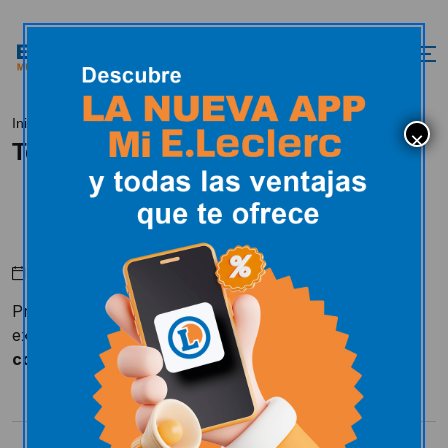
Tech9
Inicio
Selección Expert
Tech9
Abril 18, 2024
Productos fabricados en colaboración con empresas
expertas del sector
para mantener y embellecer los
coches
de particulares o profesionales.