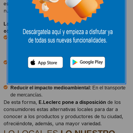
está presente para que podamos disfrutar de lo
nuestro.
Las alianzas locales tienen como principales
objetivos:
Fomentar la economía de la ciudad:
Por la
implantación de una relación comercial duradera entre
tu hipermercado y los productos locales.
Promover los productos locales:
De productores y
artesanos situados en un cercano radio de nuestros
hipermercados.
Reducir el impacto medioambiental:
En el transporte
de mercancías.
De esta forma,
E.Leclerc pone a disposición
de los
consumidores estas alternativas locales para dar a
conocer a los productos y productores de tu ciudad,
ofreciéndote, además, una mayor variedad.