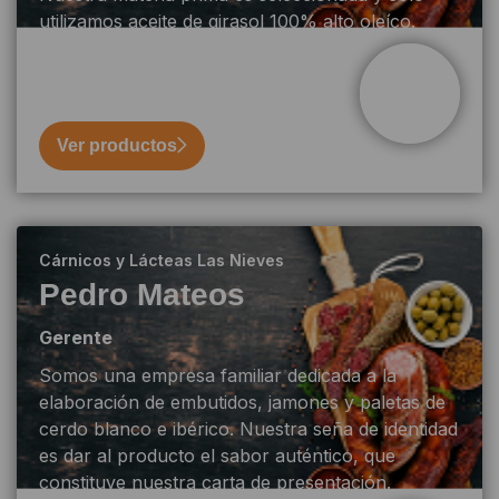
utilizamos aceite de girasol 100% alto oleíco.
Ver productos
Cárnicos y Lácteas Las Nieves
Pedro Mateos
Gerente
Somos una empresa familiar dedicada a la
elaboración de embutidos, jamones y paletas de
cerdo blanco e ibérico. Nuestra seña de identidad
es dar al producto el sabor auténtico, que
constituye nuestra carta de presentación.