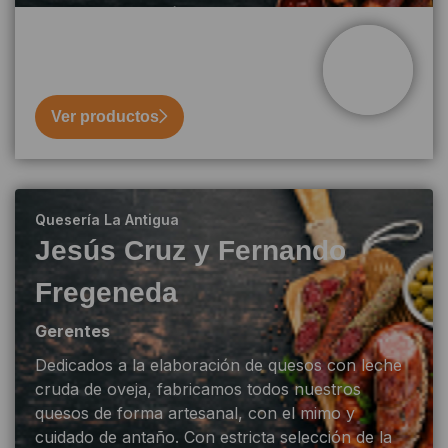
conseguir piezas únicas.
Ver productos
Quesería La Antigua
Jesús Cruz y Fernando
Fregeneda
Gerentes
Dedicados a la elaboración de quesos con leche
cruda de oveja, fabricamos todos nuestros
quesos de forma artesanal, con el mimo y
cuidado de antaño. Con estricta selección de la