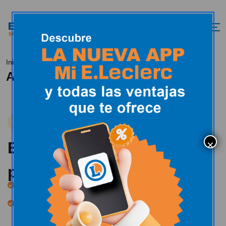
Alianzas locales
Inicio
Alianzas locales
Alianzas Locales de Salamanca
Elegimos ofrecerte
producto local
Promovemos productos locales y artesanos.
Apoyamos la economía local al abastecernos y
comercializar los productos de aquí.