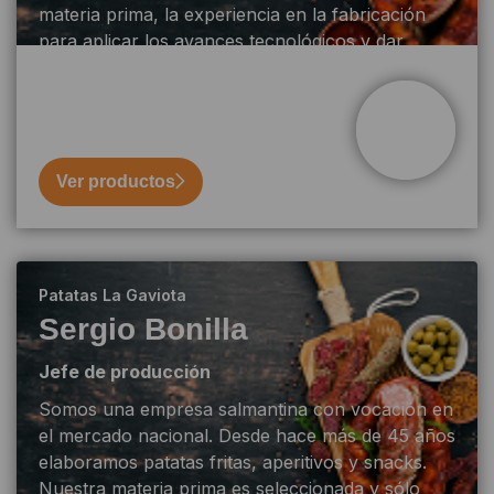
materia prima, la experiencia en la fabricación
para aplicar los avances tecnológicos y dar
tiempo al tiempo durante su maduración.
Ver productos
Patatas La Gaviota
Sergio Bonilla
Jefe de producción
Somos una empresa salmantina con vocación en
el mercado nacional. Desde hace más de 45 años
elaboramos patatas fritas, aperitivos y snacks.
Nuestra materia prima es seleccionada y sólo