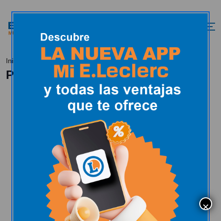
Política de cookies
Inicio
Política de cookies
Bienvenida/o a la POLÍTICA DE COOKIES de
la página web E.Leclerc España, gestionada
por la entidad Scaber, S.C.A.I. provista de
CIF F81959900, donde te explicaremos en
un lenguaje claro y sencillo todas las
cuestiones necesarias para que puedas
tener el control sobre ellas en base a tus
decisiones personales.