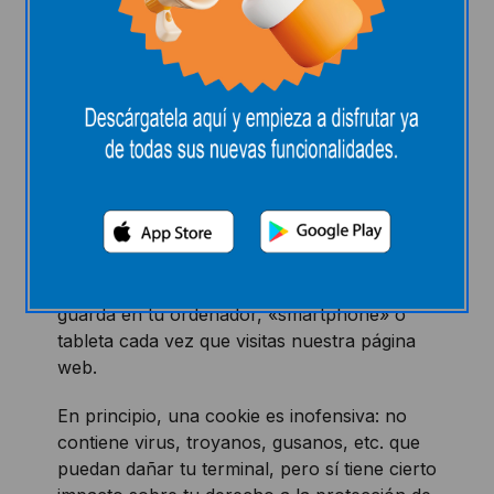
¿QUÉ SON LAS
COOKIES Y PARA QUÉ
LAS USAMOS?
Una cookie o galleta informática es un
pequeño archivo de información que se
guarda en tu ordenador, «smartphone» o
tableta cada vez que visitas nuestra página
web.
En principio, una cookie es inofensiva: no
contiene virus, troyanos, gusanos, etc. que
puedan dañar tu terminal, pero sí tiene cierto