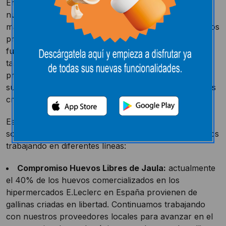
En E.Leclerc estamos trabajando de la mano de
nuestros proveedores e implementando medidas de
manera progresiva en cada localidad en la que estamos
presentes, para poder satisfacer la demanda actual y
futura de consumo de huevos, asegurándonos
también, por otro lado, de que todos nuestros
productos de marca propia que incluyan huevo entre
sus ingredientes provengan exclusivamente de gallinas
criadas en libertad.
Estamos comprometidos con el bienestar animal y
somos conscientes de su importancia, por ello estamos
trabajando en diferentes líneas:
Compromiso Huevos Libres de Jaula:
actualmente
el 40% de los huevos comercializados en los
hipermercados E.Leclerc en España provienen de
gallinas criadas en libertad. Continuamos trabajando
con nuestros proveedores locales para avanzar en el