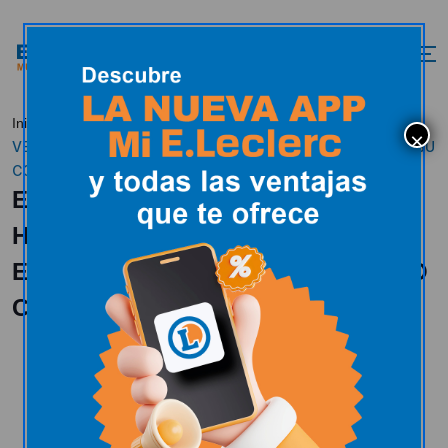
E.LECLERC SOLO
Inicio
Actualidad
Uncategorized
VENDERÁ HUEVOS DE GALLINAS CRIADAS EN LIBERTAD EN SU
COMPROMISO CON EL BIENESTAR ANIMAL
E.LECLERC SOLO VENDERÁ
HUEVOS DE GALLINAS CRIADAS
EN LIBERTAD EN SU COMPROMISO
CON EL BIENESTAR ANIMAL