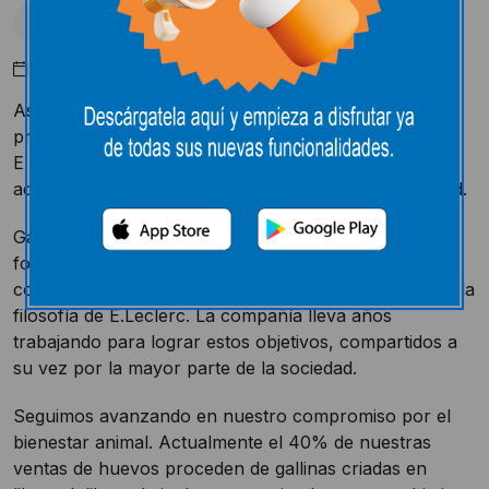
Uncategorized
Noviembre 23, 2022
Asimismo, con respecto a los productos de marca
propia que incluyen el huevo entre sus ingredientes,
E.Leclerc solo venderá, también a partir de 2025,
aquellos que provengan de gallinas criadas en libertad.
Garantizar el bienestar animal y que los animales que
forman parte de la cadena alimentaria se críen en
condiciones óptimas son principios fundamentales de la
filosofía de E.Leclerc. La compañía lleva años
trabajando para lograr estos objetivos, compartidos a
su vez por la mayor parte de la sociedad.
Seguimos avanzando en nuestro compromiso por el
bienestar animal. Actualmente el 40% de nuestras
ventas de huevos proceden de gallinas criadas en