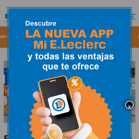
lerc León Avenida de los Antibióticos
Gasoleo A
Folletos y catálogos
Ver todos