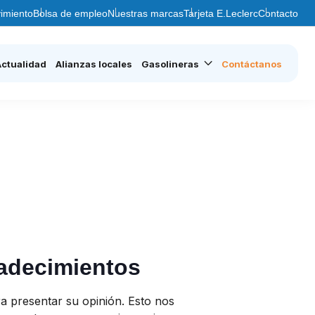
imiento
Bolsa de empleo
Nuestras marcas
Tarjeta E.Leclerc
Contacto
Actualidad
Alianzas locales
Gasolineras
Contáctanos
radecimientos
a presentar su opinión. Esto nos