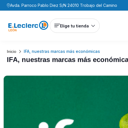
Avda. Parroco Pablo Diez S/N 24010 Trobajo del Camino
Elige tu tienda
IFA, nuestras marcas más económicas
Inicio
IFA, nuestras marcas más económic