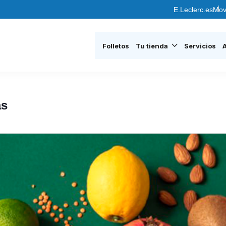
E.Leclerc.es
Mov
Folletos
Tu tienda
Servicios
as