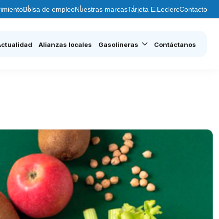
imiento
Bolsa de empleo
Nuestras marcas
Tarjeta E.Leclerc
Contacto
Actualidad
Alianzas locales
Gasolineras
Contáctanos