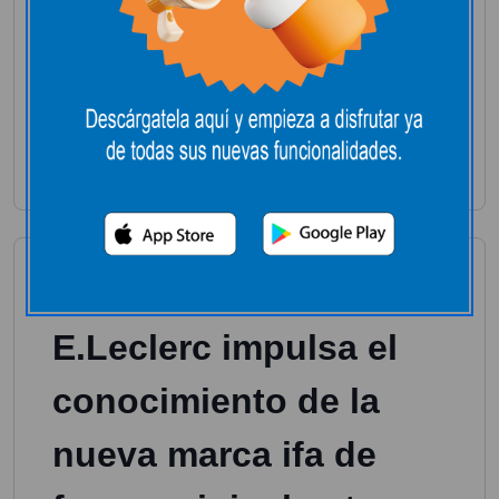
contra el cáncer
Con el eslogan #JuntosLoLograremos
E.Leclerc colabora habitualmente con
organizaciones y asociaciones benéficas.
Febrero 2, 2018
Uncategorized
E.Leclerc impulsa el
conocimiento de la
nueva marca ifa de