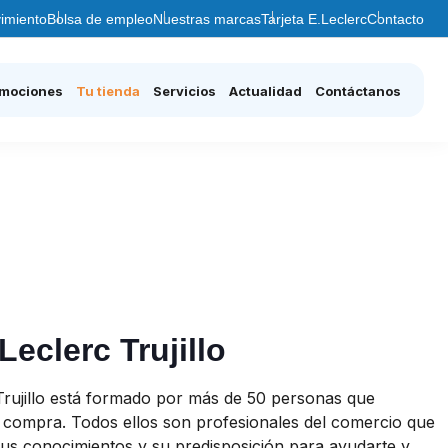
imiento
Bolsa de empleo
Nuestras marcas
Tarjeta E.Leclerc
Contacto
mociones
Tu tienda
Servicios
Actualidad
Contáctanos
Leclerc Trujillo
 Trujillo está formado por más de 50 personas que
tu compra. Todos ellos son profesionales del comercio que
sus conocimientos y su predisposición para ayudarte y