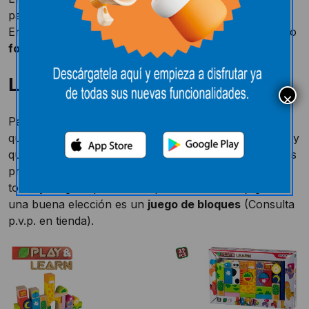
para estas
Navidades 2016
, ¿cuál estás buscando?
Encuéntralos en nuestros hipermercados y en nuestro
folleto Especial Juguetes 2016
LOS PRIMEROS JUEGOS
Para los más pequeños seleccionaremos un juguete
que ayude a desarrollar sus habilidades psicomotoras y
que, además, fomente su curiosidad, sobre todo en los
primeros meses. Por ejemplo, para primero poder
tocar y luego implicarse un poco más con el juguete
una buena elección es un
juego de bloques
(Consulta
p.v.p. en tienda).