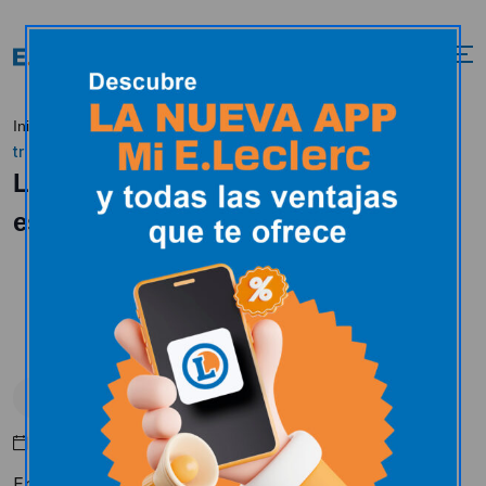
Los juguetes con los que
Inicio
Tendencias
Peques
triunfarás estas Navidades
Los juguetes con los que triunfarás
estas Navidades
Peques
Noviembre 6, 2017
En
E.Leclerc
tenemos todos los sueños de los niños