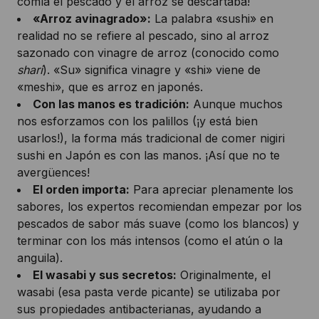
comía el pescado y el arroz se descartaba!
«Arroz avinagrado»:
La palabra «sushi» en
realidad no se refiere al pescado, sino al arroz
sazonado con vinagre de arroz (conocido como
shari
). «Su» significa vinagre y «shi» viene de
«meshi», que es arroz en japonés.
Con las manos es tradición:
Aunque muchos
nos esforzamos con los palillos (¡y está bien
usarlos!), la forma más tradicional de comer nigiri
sushi en Japón es con las manos. ¡Así que no te
avergüences!
El orden importa:
Para apreciar plenamente los
sabores, los expertos recomiendan empezar por los
pescados de sabor más suave (como los blancos) y
terminar con los más intensos (como el atún o la
anguila).
El wasabi y sus secretos:
Originalmente, el
wasabi (esa pasta verde picante) se utilizaba por
sus propiedades antibacterianas, ayudando a