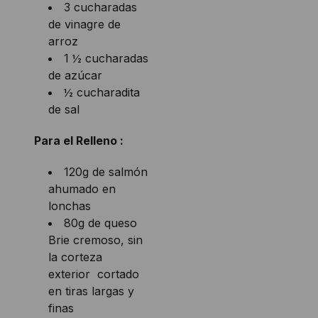
3 cucharadas
de vinagre de
arroz
1 ½ cucharadas
de azúcar
½ cucharadita
de sal
Para el Relleno :
120g de salmón
ahumado en
lonchas
80g de queso
Brie cremoso, sin
la corteza
exterior cortado
en tiras largas y
finas