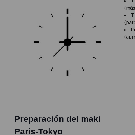
T
(más
T
(par
P
(apr
Preparación del maki
Paris-Tokyo