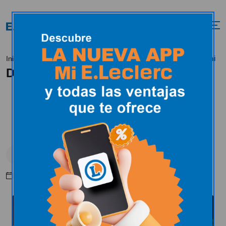
Día mundial del Sushi
Inicio
Tendencias
Alimentación
Día mundial del Sushi
Alimentación
Días especiales
Junio 18, 2025