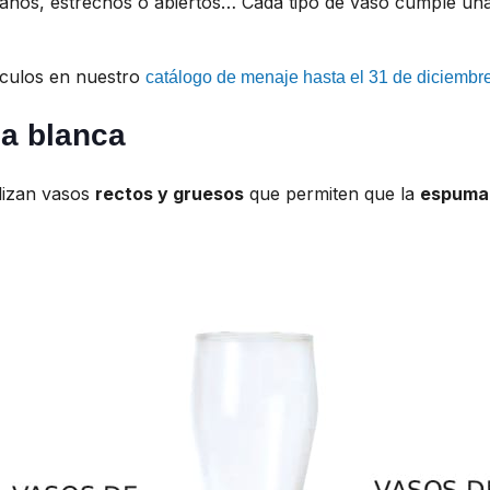
ianos, estrechos o abiertos… Cada tipo de vaso cumple u
tículos en nuestro
catálogo de menaje hasta el 31 de diciembr
za blanca
ilizan vasos
rectos y gruesos
que permiten que la
espuma