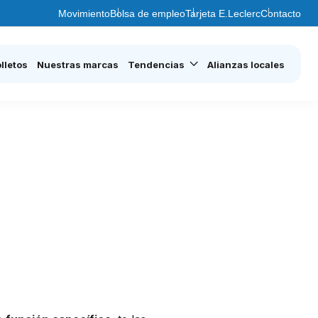
Movimiento
Bolsa de empleo
Tarjeta E.Leclerc
Contacto
lletos
Nuestras marcas
Tendencias
Alianzas locales