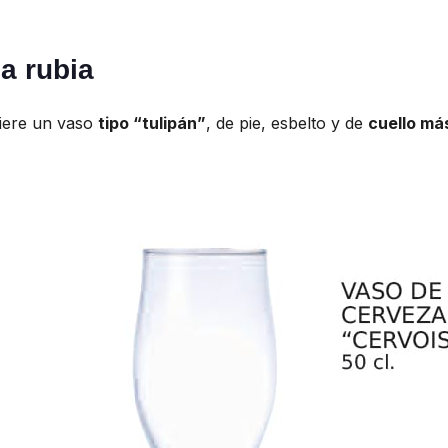
a rubia
iere un vaso
tipo “tulipán”
, de pie, esbelto y de
cuello má