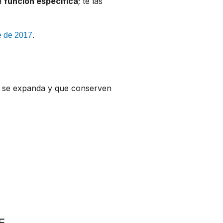
na
función específica
; te las
.
e de 2017
se expanda y que conserven