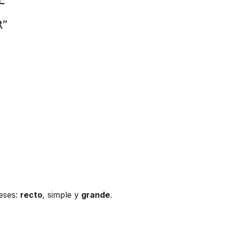
deses:
recto
, simple y
grande
.