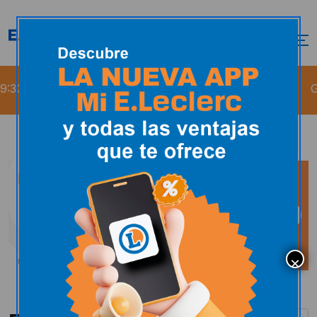
:30
Gasolinera E.Leclerc Soria
Gasoleo 