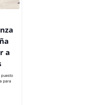
anza
ña
r a
s
 puesto
va para