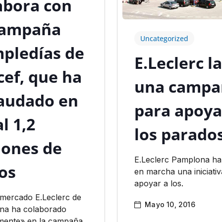
abora con
campaña
Uncategorized
pledías de
E.Leclerc l
cef, que ha
una campa
audado en
para apoya
l 1,2
los parado
lones de
E.Leclerc Pamplona ha
os
en marcha una iniciati
apoyar a los.
rmercado E.Leclerc de
Mayo 10, 2016
na ha colaborado
mente» en la campaña