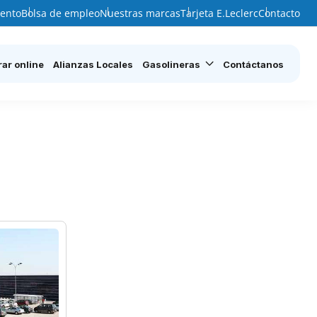
ento
Bolsa de empleo
Nuestras marcas
Tarjeta E.Leclerc
Contacto
ar online
Alianzas Locales
Gasolineras
Contáctanos