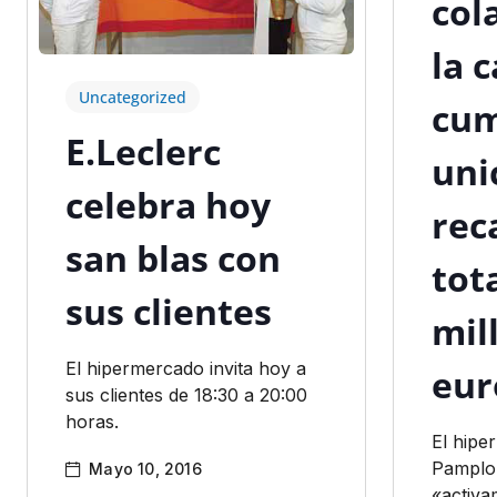
col
la 
Uncategorized
cum
E.Leclerc
uni
celebra hoy
rec
san blas con
tota
sus clientes
mil
El hipermercado invita hoy a
eur
sus clientes de 18:30 a 20:00
horas.
El hipe
Pamplo
Mayo 10, 2016
«activa