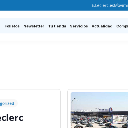
E.Leclerc.es
Movimi
Folletos
Newsletter
Tu tienda
Servicios
Actualidad
Compr
gorized
eclerc