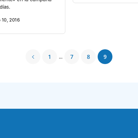
ías.
 10, 2016
1
7
8
9
...