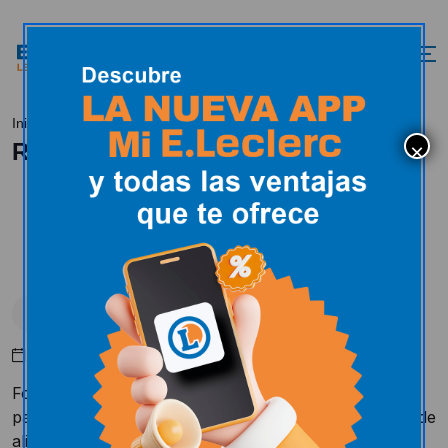
RECOGIDA BANCO DE ALIMENTOS
Inicio
Novedades
RECOGIDA BANCO DE ALIMENTOS
Novedades
Mayo 10, 2016
Foto donde se demuestra la gran colaboración por
parte de los clientes de E-Leclerc León con el banco de
alimentos. Se han recogido más de 4500 kilos en dos