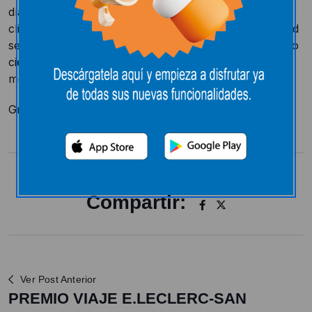
días. E.Leclerc Leon apoya el gesto solidario de los
clientes duplicando el producto que en mayor cantidad
se recoja. Ha sido una experiencia fantástica ver como
cientos de ciudadanos donan carros completos de
mercancía.
Gracias por todo.
Compartir:
Ver Post Anterior
PREMIO VIAJE E.LECLERC-SAN