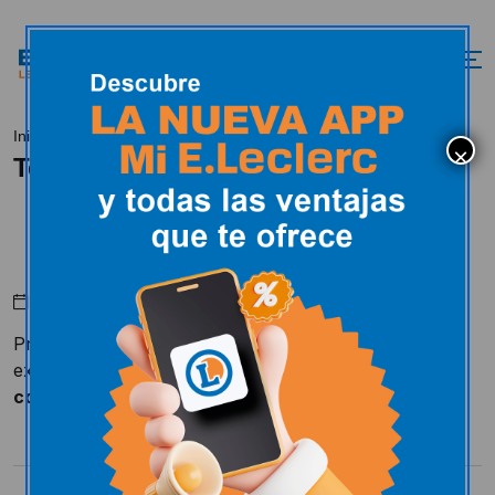
Tech9
Inicio
Selección Expert
Tech9
Abril 18, 2024
Productos fabricados en colaboración con empresas
expertas del sector
para mantener y embellecer los
coches
de particulares o profesionales.