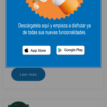
COCINA MODERNA
TIPO LOFT DE
MADERA
Noviembre 3, 2025
DE 83,5 cm x 30 cm x 101 cm. CON LUZ Y
SONIDOS. +2A
Leer más