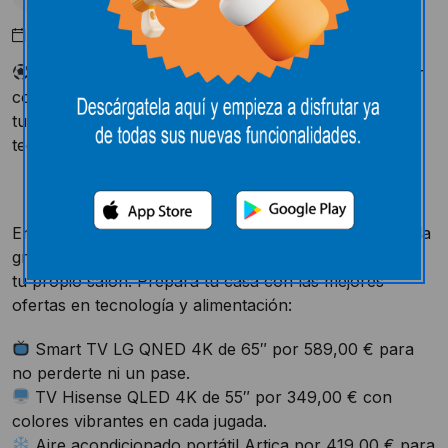
Junio 2, 2026
¡Vive el fútbol en EꓸLeclerc Soria! Prepara tu hogar
con la calidad de siempre y un ahorro increíble para
tus reuniones. Encuentra todo lo necesario en
tecnología y alimentación para animar al equipo.
En EꓸLeclerc Soria tenemos todo listo para que vivas la
gran cita del fútbol con una experiencia de estadio en
tu propio salón. Prepara tu casa con las mejores
ofertas en tecnología y alimentación:
Smart TV LG QNED 4K de 65″ por 589,00 € para
no perderte ni un pase.
TV Hisense QLED 4K de 55″ por 349,00 € con
colores vibrantes en cada jugada.
Aire acondicionado portátil Artica por 419,00 € para