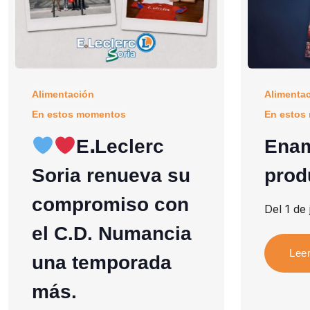
Alimentación
Alimenta
En estos momentos
En estos
EꓸLeclerc
Enam
Soria renueva su
prod
compromiso con
Del 1 de 
el C.D. Numancia
Lee
una temporada
más.