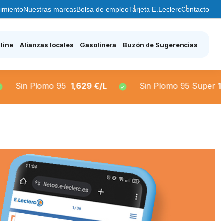
imiento
Nuestras marcas
Bolsa de empleo
Tarjeta E.Leclerc
Contacto
line
Alianzas locales
Gasolinera
Buzón de Sugerencias
lomo 95
1,629 €/L
Sin Plomo 95 Super
1,66 €/L