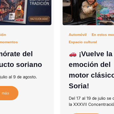
ción
Automóvil
En estos mo
 momentos
Espacio cultural
órate del
¡Vuelve la
ucto soriano
emoción del
motor clásic
julio al 9 de agosto.
Soria!
r más
Del 17 al 19 de julio se
la XXXVII Concentració