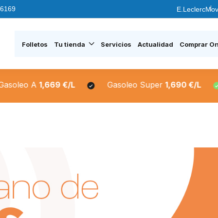
6169
E.Leclerc
Mov
Folletos
Tu tienda
Servicios
Actualidad
Comprar On
A
1,669 €/L
Gasoleo Super
1,690 €/L
Sin P