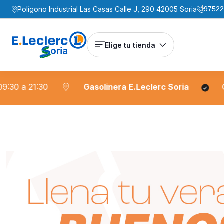
Polígono Industrial Las Casas Calle J, 290 42005 Soria
97522
Elige tu tienda
:30
Gasolinera E.Leclerc Soria
Gasoleo 