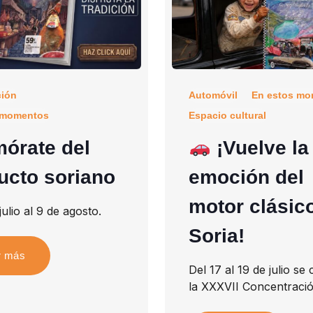
ción
Automóvil
En estos mo
 momentos
Espacio cultural
órate del
¡Vuelve la
ucto soriano
emoción del
motor clásic
julio al 9 de agosto.
Soria!
r más
Del 17 al 19 de julio se
la XXXVII Concentració