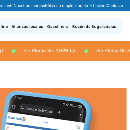
imiento
Nuestras marcas
Bolsa de empleo
Tarjeta E.Leclerc
Contacto
line
Alianzas locales
Gasolinera
Buzón de Sugerencias
 Plomo 95
1,629 €/L
Sin Plomo 95 Super
1,66 €/L