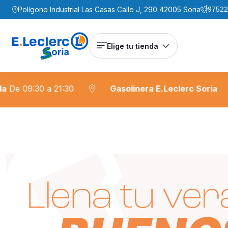
Polígono Industrial Las Casas Calle J, 290 42005 Soria
97522
Elige tu tienda
1:30
Gasolinera E.Leclerc Soria
Gasoleo