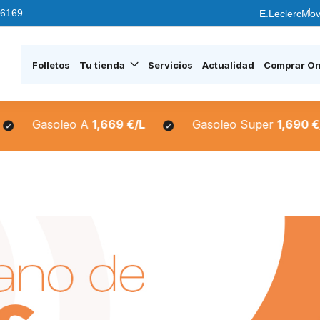
6169
E.Leclerc
Mov
Folletos
Tu tienda
Servicios
Actualidad
Comprar On
 A
1,669 €/L
Gasoleo Super
1,690 €/L
Sin