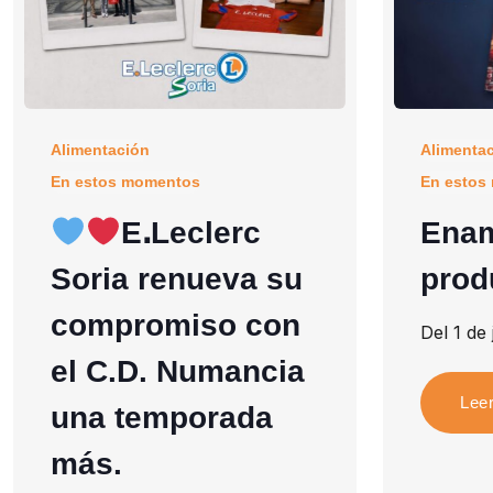
Alimentación
Alimenta
En estos momentos
En estos
EꓸLeclerc
Enam
Soria renueva su
prod
compromiso con
Del 1 de 
el C.D. Numancia
Lee
una temporada
más.