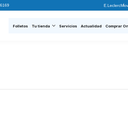
6169
E.Leclerc
Mov
Folletos
Tu tienda
Servicios
Actualidad
Comprar On