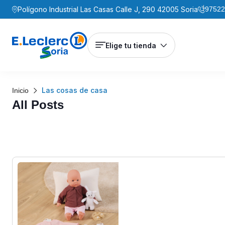
Polígono Industrial Las Casas Calle J, 290 42005 Soria
97522
Elige tu tienda
Las cosas de casa
Inicio
All Posts