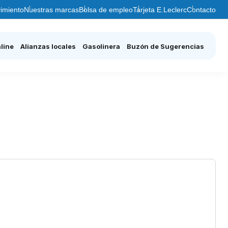
imiento
Nuestras marcas
Bolsa de empleo
Tarjeta E.Leclerc
Contacto
line
Alianzas locales
Gasolinera
Buzón de Sugerencias