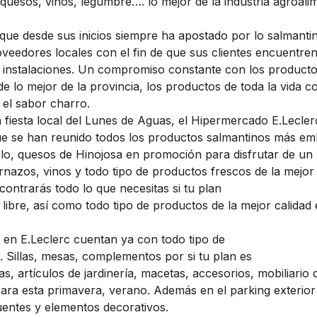
quesos, vinos, legumbre…. lo mejor de la industria agroali
 que desde sus inicios siempre ha apostado por lo salman
eedores locales con el fin de que sus clientes encuentren
 instalaciones. Un compromiso constante con los productor
 de lo mejor de la provincia, los productos de toda la vida c
 el sabor charro.
a fiesta local del Lunes de Aguas, el Hipermercado E.Lecler
que se han reunido todos los productos salmantinos más emb
elo, quesos de Hinojosa en promoción para disfrutar de un
rnazos, vinos y todo tipo de productos frescos de la mejor 
contrarás todo lo que necesitas si tu plan
libre, así como todo tipo de productos de la mejor calidad
 en E.Leclerc cuentan ya con todo tipo de
. Sillas, mesas, complementos por si tu plan es
s, artículos de jardinería, macetas, accesorios, mobiliario 
 para esta primavera, verano. Además en el parking exteri
uentes y elementos decorativos.