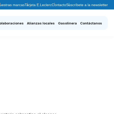
uestras marcas
Tarjeta E.Leclerc
Contacto
Suscríbete a la newsletter
olaboraciones
Alianzas locales
Gasolinera
Contáctanos