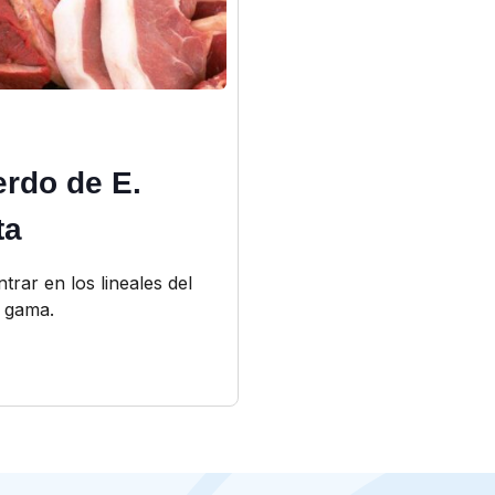
erdo de E.
ta
trar en los lineales del
 gama.