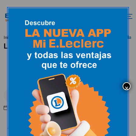
Libros de autoayuda
Inicio
Actualidad
Dias especiales
Libros de autoayuda
Dias especiales
Feria del libro
Abril 10, 2025