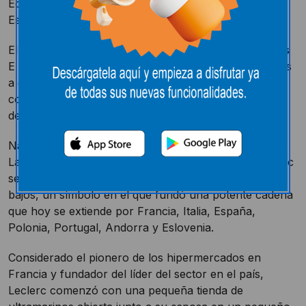
Edouard Leclerc abrió hipermercados en Francia,
España, Italia, Portugal, Polonia, Andorra y Eslovenia
El fundador de la cadena de hipermercados franceses
E.Leclerc, Edouard Leclerc, falleció ayer a los 85 años
a causa de una parada cardiorrespiratoria, según
confirmó el ayuntamiento de la localidad del noroeste
de Francia en la que residía.
Nacido el 20 de noviembre de 1926 en el municipio de
Landerneau, en una familia numerosa católica, Leclerc
se convirtió en Francia en un icono de los precios
bajos, un símbolo en el que fundó una potente cadena
que hoy se extiende por Francia, Italia, España,
Polonia, Portugal, Andorra y Eslovenia.
Considerado el pionero de los hipermercados en
Francia y fundador del líder del sector en el país,
Leclerc comenzó con una pequeña tienda de