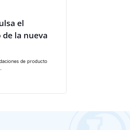
nuevo video
ulsa el
Los aparcamientos de
Pamplona y del Centr
 de la nueva
Mayo 10, 2016
ndaciones de producto
.