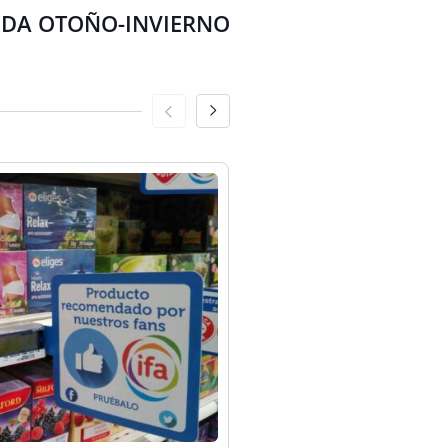
DA OTOÑO-INVIERNO
Uncategorized
E.Leclerc, e