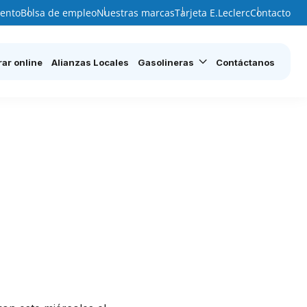
ento
Bolsa de empleo
Nuestras marcas
Tarjeta E.Leclerc
Contacto
ar online
Alianzas Locales
Gasolineras
Contáctanos