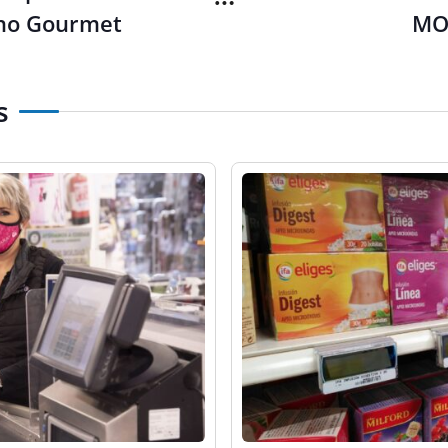
yno Gourmet
MO
s