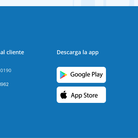
al cliente
Descarga la app
90190
1962