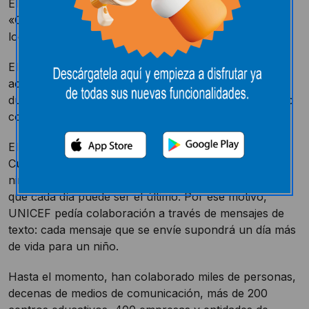
El hipermercado pamplonés apoyó la iniciativa
«Cumpledías» con una donación total de 22.514 días
logrados en los dos últimos meses de 2012.
El hipermercado E.Leclerc de Pamplona colaboró
activamente en la campaña “Cumpledías” de Unicef
durante los dos últimos meses de 2012, contribuyendo
con 22.514 días.
El mes de noviembre, Unicef lanzó la Campaña
Cumpledías para poner de manifiesto que muchos
niños en el mundo no cumplen años, cumplen días, y
que cada día puede ser el último. Por ese motivo,
UNICEF pedía colaboración a través de mensajes de
texto: cada mensaje que se envíe supondrá un día más
de vida para un niño.
Hasta el momento, han colaborado miles de personas,
decenas de medios de comunicación, más de 200