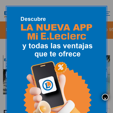
 E. Leclerc Ardoi Zizur
Sin Plomo 95
1.569€/L
Folletos
Ver todos