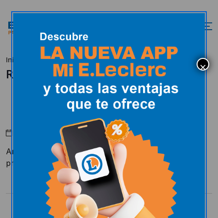
Inicio
Selección Expert
Riverside
Riverside
Abril 18, 2024
Amplia gama de productos de calidad , inteligentes y
prácticos para
cualquier destino o aventura.