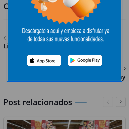
Compartir:
Ver Post Anterior
Linkster
Ver Siguiente Post
Kidway
Post relacionados