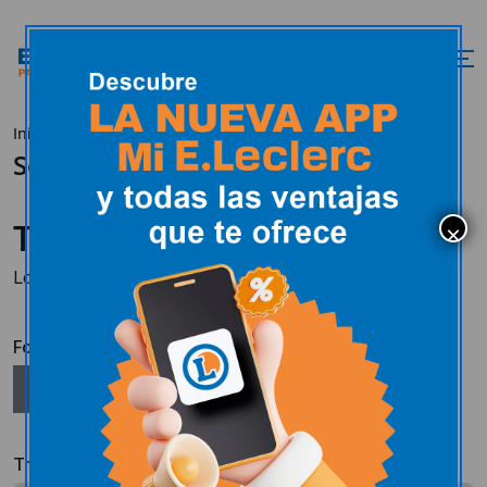
Inicio
Bolsa de empleo
Solicitud de empleo
Solicitud de empleo
Trabaja con nosotros
Los campos marcados con
*
son obligatorios.
Foto
Seleccionar
Tratamiento