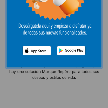
Marque Repère, lo mejor al
mejor precio con más de
6.000 referencias
Defender su poder adquisitivo siempre ha sido
nuestra misión, pero nunca a expensas de la
calidad, y mucho menos del placer. Por eso, cada
día, puede contar con Marque Repère. Con más de
6.000 productos a precios E.Leclerc, seguro que
hay una solución Marque Repère para todos sus
deseos y estilos de vida.