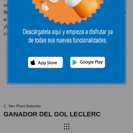
sábado 4 de abril a las 16:00 horas asciende a 1400 €.
Recordad que si el balón no da ningún bote se duplica
el bote hasta los 2800 €
¡Animaros a participar! Sólo tenéis que realizar una
compra superior a 30 € en nuestro Hipermercado.
Compartir:
Ver Post Anterior
GANADOR DEL GOL LECLERC