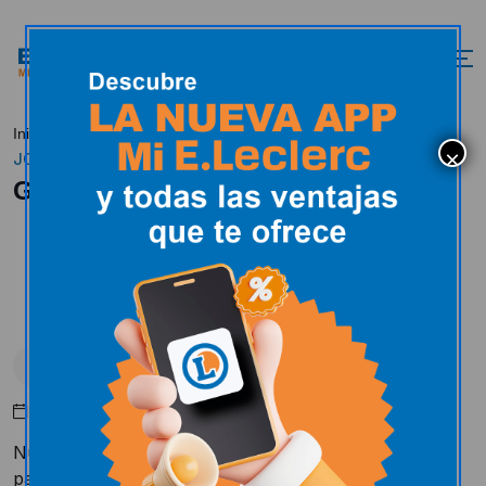
GOL LECLERC
Inicio
Actualidad
Uncategorized
JORNADA 32
GOL LECLERC JORNADA 32
Uncategorized
Abril 19, 2017
Nuestro bote del GOL LECLERC para el próximo
partido del Mirandés en Anduva contra el Sabadell el