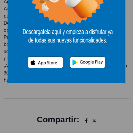
Agradecemos a nuestros lanzadores del sábado en
Anduva Antonio Matute y Carlos González su
participación en el GOL LECLERC.
Desafortunadamente, no consiguieron materializar su
oportunidad y nuestro bote sigue aumentando.
Para el próximo partido del Mirandés en Anduva, el
bote asciende a 1600 euros. ¡Recordad que puede
doblarse si el balón no bota antes de entrar en la
portería!
¡Animaos a participar! Por sólo una compra superior a
30 euros en nuestro hipermercado, podrás llevarte
hasta 3200 euros.
Compartir: