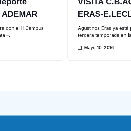
deporte
VISITA C.B.
a ADEMAR
ERAS-E.LEC
ra con el II Campus
Agustinos Eras ya está 
ta –.
tercera temporada en la
Mayo 10, 2016