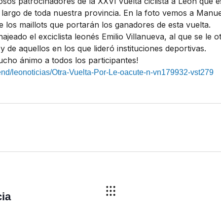
osos patrocinadores de la XXVI vuelta ciclista a León que e
lo largo de toda nuestra provincia. En la foto vemos a Manue
 los maillots que portarán los ganadores de esta vuelta.
jeado el exciclista leonés Emilio Villanueva, al que se le 
y de aquellos en los que lideró instituciones deportivas.
ho ánimo a todos los participantes!
tend/leonoticias/Otra-Vuelta-Por-Le-oacute-n-vn179932-vst279
cia