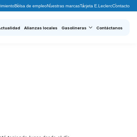
imiento
Bolsa de empleo
Nuestras marcas
Tarjeta E.Leclerc
Contacto
Actualidad
Alianzas locales
Gasolineras
Contáctanos