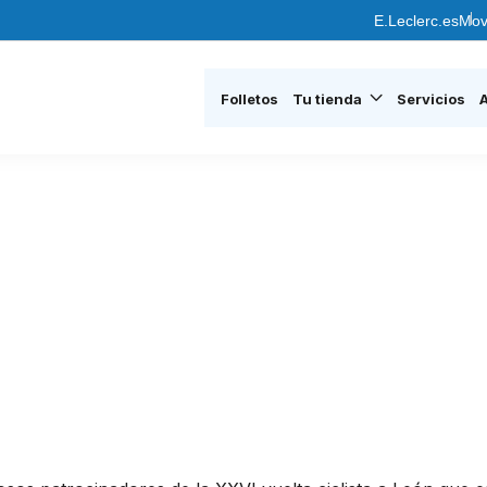
E.Leclerc.es
Mov
Folletos
Tu tienda
Servicios