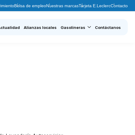
imiento
Bolsa de empleo
Nuestras marcas
Tarjeta E.Leclerc
Contacto
Actualidad
Alianzas locales
Gasolineras
Contáctanos