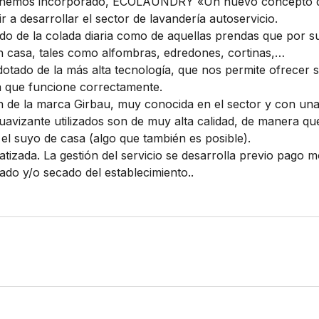
l, hemos incorporado, ECOLAUNDRY «Un nuevo concepto de
 a desarrollar el sector de lavandería autoservicio.
ado de la colada diaria como de aquellas prendas que por s
n casa, tales como alfombras, edredones, cortinas,…
otado de la más alta tecnología, que nos permite ofrecer se
a que funcione correctamente.
 de la marca Girbau, muy conocida en el sector y con una 
avizante utilizados son de muy alta calidad, de manera que
el suyo de casa (algo que también es posible).
atizada. La gestión del servicio se desarrolla previo pago
ado y/o secado del establecimiento..