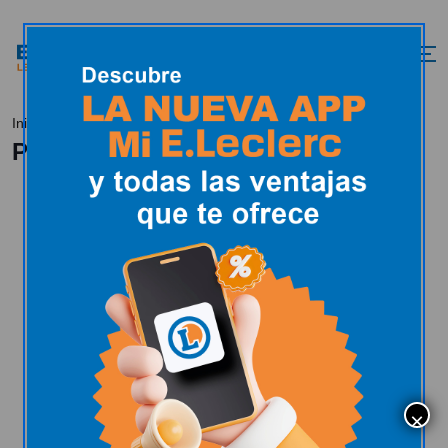
Política de cookies
Inicio
Política de cookies
Bienvenida/o a la POLÍTICA DE COOKIES de
la página web E.Leclerc España, gestionada
por la entidad Scaber, S.C.A.I. provista de
CIF F81959900, donde te explicaremos en
un lenguaje claro y sencillo todas las
cuestiones necesarias para que puedas
tener el control sobre ellas en base a tus
decisiones personales.