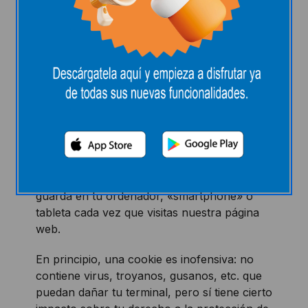
¿QUÉ SON LAS
COOKIES Y PARA QUÉ
LAS USAMOS?
Una cookie o galleta informática es un
pequeño archivo de información que se
guarda en tu ordenador, «smartphone» o
tableta cada vez que visitas nuestra página
web.
En principio, una cookie es inofensiva: no
contiene virus, troyanos, gusanos, etc. que
puedan dañar tu terminal, pero sí tiene cierto