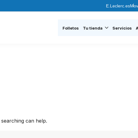
E.Leclerc.es
Mov
Folletos
Tu tienda
Servicios
 searching can help.