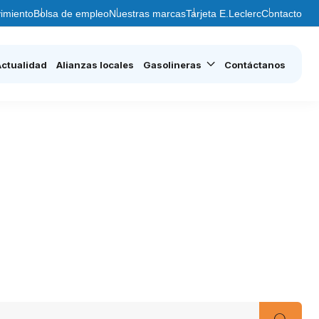
imiento
Bolsa de empleo
Nuestras marcas
Tarjeta E.Leclerc
Contacto
Actualidad
Alianzas locales
Gasolineras
Contáctanos