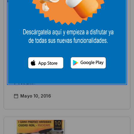
E.Leclerc en los medios
6ª carrera urbana
Ciudad-Real
E.LECLERC COLABORA EN LA 6ª CARRERA
URBANA DE CIUDAD REAL Hipermercado
E.Leclerc.
Mayo 10, 2016