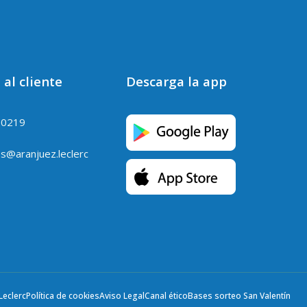
 al cliente
Descarga la app
90219
es@aranjuez.leclerc
Leclerc
Política de cookies
Aviso Legal
Canal ético
Bases sorteo San Valentín