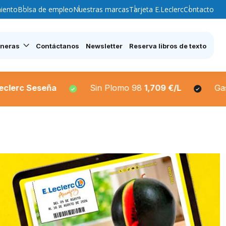
iento
Bolsa de empleo
Nuestras marcas
Tarjeta E.Leclerc
Contacto
ineras
Contáctanos
Newsletter
Reserva libros de texto
Sin Plomo 98
1,709 €/L
Gasoleo A
1,739€/