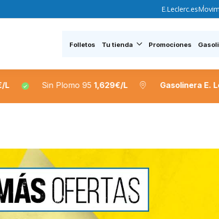
E.Leclerc.es
Movim
Folletos
Tu tienda
Promociones
Gasol
Plomo 95
1,629€/L
Gasolinera E. Leclerc Seseña