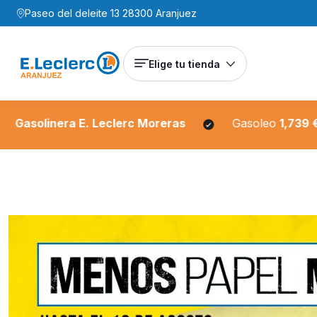
Paseo del deleite 13 28300 Aranjuez
Elige tu tienda
. Leclerc Moreras
Gasoleo
1,739 €/L
Sin 