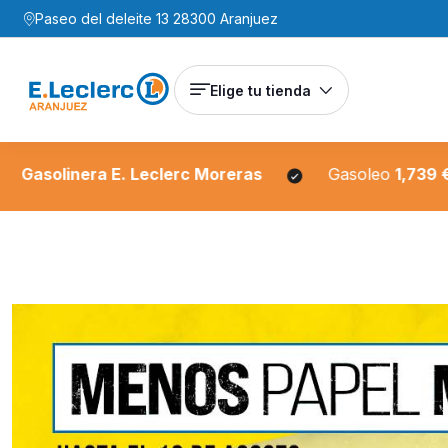
Paseo del deleite 13 28300 Aranjuez
Elige tu tienda
. Leclerc Moreras
Gasoleo
1,739 €/L
Sin 