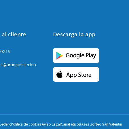
 al cliente
Descarga la app
90219
es@aranjuez.leclerc
Leclerc
Política de cookies
Aviso Legal
Canal ético
Bases sorteo San Valentín