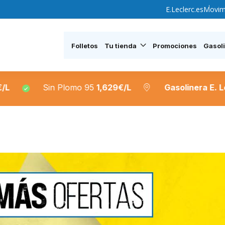
E.Leclerc.es
Movim
Folletos
Tu tienda
Promociones
Gasol
Plomo 95
1,629€/L
Gasolinera E. Leclerc Seseña