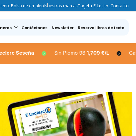
iento
Bolsa de empleo
Nuestras marcas
Tarjeta E.Leclerc
Contacto
ineras
Contáctanos
Newsletter
Reserva libros de texto
Sin Plomo 98
1,709 €/L
Gasoleo A
1,739€/