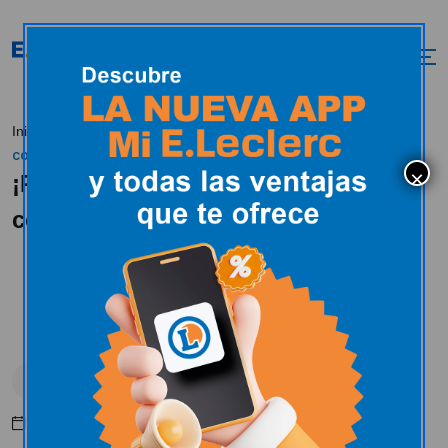
¡Renovamos nuestro
Inicio
Actualidad
Colaboración
compromiso con el Club Baloncesto FdR!
¡Renovamos nuestro compromiso
con el Club Baloncesto FdR!
Colaboración
Deporte
Octubre 27, 2025