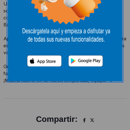
Un año más, y con la misma pasión por el deporte
soriano, nos llena de orgullo anunciar que
continuamos nuestra colaboración con el Club
Baloncesto FdR para la temporada 2025/2026.
Apoyar el talento local y a los equipos de nuestra tierra
es parte de nuestro firme compromiso con Soria y sus
vecinos.
Gracias por dejarnos formar parte de vuestra gran
familia del baloncesto un año más.
¡Mucha suerte en la nueva temporada, equipo!
Compartir: