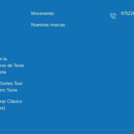
Movimiento
97522
Nuestras marcas
n la
ros de Texto
ria
«Sorteo Tour
erc Soria
raz Clásico
es)