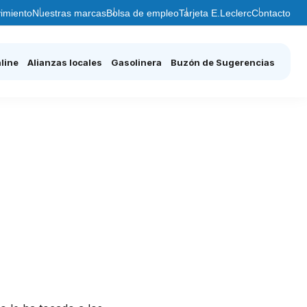
imiento
Nuestras marcas
Bolsa de empleo
Tarjeta E.Leclerc
Contacto
line
Alianzas locales
Gasolinera
Buzón de Sugerencias