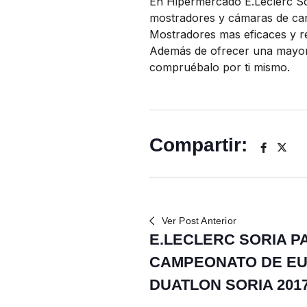
En Hipermercado E.Leclerc So
mostradores y cámaras de car
Mostradores mas eficaces y r
Además de ofrecer una mayor v
compruébalo por ti mismo.
Compartir:
Ver Post Anterior
E.LECLERC SORIA P
CAMPEONATO DE EU
DUATLON SORIA 201