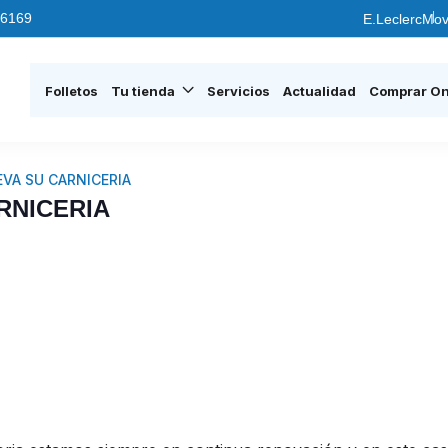
6169
E.Leclerc
Mov
Folletos
Tu tienda
Servicios
Actualidad
Comprar On
EVA SU CARNICERIA
RNICERIA