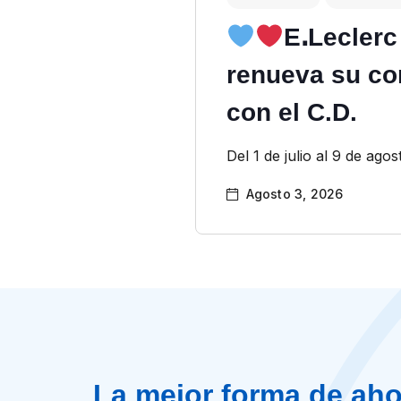
EꓸLeclerc
renueva su c
con el C.D.
Del 1 de julio al 9 de agos
Agosto 3, 2026
La mejor forma de aho