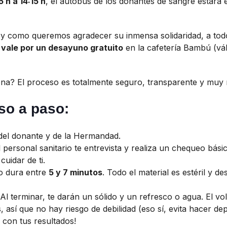
5 h a 14:15 h
, el autobús de los donantes de sangre estará 
, y como queremos agradecer su inmensa solidaridad, a to
n
vale por un desayuno gratuito
en la cafetería Bambú (vál
na? El proceso es totalmente seguro, transparente y muy 
so a paso:
 del donante y de la Hermandad.
 personal sanitario te entrevista y realiza un chequeo básic
uidar de ti.
lo dura entre
5 y 7 minutos
. Todo el material es estéril y d
Al terminar, te darán un sólido y un refresco o agua. El v
así que no hay riesgo de debilidad (eso sí, evita hacer depo
 con tus resultados!