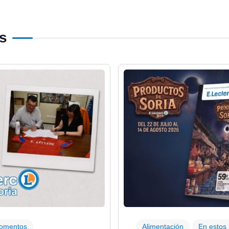
os
momentos
Alimentación
En estos