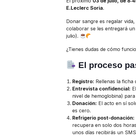
El próximo
03 de julio, de 8:4
E.Leclerc Soria
.
Donar sangre es regalar vida
colaborar se les entregará u
julio).
¿Tienes dudas de cómo funcio
El proceso pa
Registro:
Rellenas la ficha
Entrevista confidencial:
El
nivel de hemoglobina) para c
Donación:
El acto en sí so
es cero.
Refrigerio post-donación:
recupera en solo dos horas, 
unos días recibirás un SMS