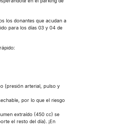
esperándote en el parking de
dos los donantes que acudan a
ido para los días 03 y 04 de
rápido:
o (presión arterial, pulso y
esechable, por lo que el riesgo
olumen extraído (450 cc) se
rte el resto del día). ¡En