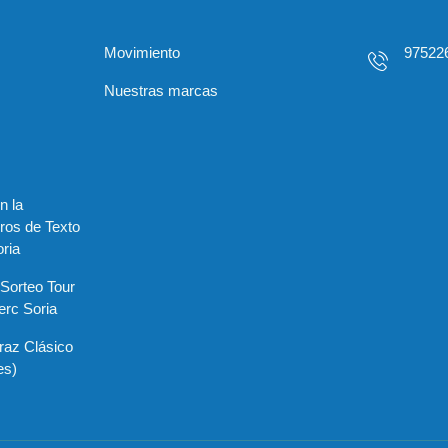
Movimiento
97522
Nuestras marcas
n la
ros de Texto
ria
«Sorteo Tour
erc Soria
raz Clásico
es)