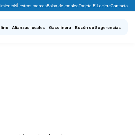
imiento
Nuestras marcas
Bolsa de empleo
Tarjeta E.Leclerc
Contacto
line
Alianzas locales
Gasolinera
Buzón de Sugerencias