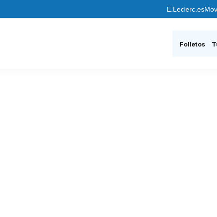
E.Leclerc.es
Mov
Folletos
T