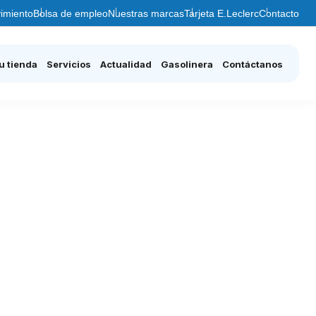
imiento
Bolsa de empleo
Nuestras marcas
Tarjeta E.Leclerc
Contacto
u tienda
Servicios
Actualidad
Gasolinera
Contáctanos