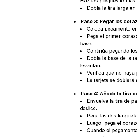
Haz los pliegues lo más 
Dobla la tira larga en
Paso 3: Pegar los cora
Coloca pegamento en 
Pega el primer corazó
base.
Continúa pegando lo
Dobla la base de la t
levantan.
Verifica que no haya
La tarjeta se doblará
Paso 4: Añadir la tira d
Envuelve la tira de pa
deslice.
Pega las dos lengüetas
Luego, pega el corazó
Cuando el pegamento e