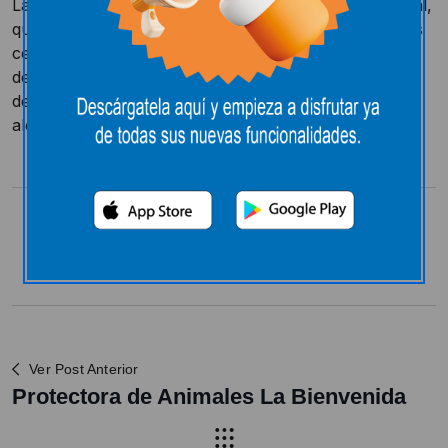
La sexta prueba del V Open BTT Diputación Provincial,
que se celebró el pasado 26 de Abril fue un éxito. Los
cerros de Carrión se llenaron tanto de ciclistas como
de espectadores que disfrutaron de un día tanto de
deporte como de naturaleza. En E.Leclerc nos
alegramos de poder colaborar en eventos como este.
Compartir:
Ver Post Anterior
Protectora de Animales La Bienvenida