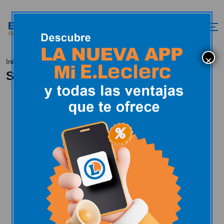
Solicitar tarjeta
Inicio
Tarjeta E.Leclerc
Solicitar tarjeta
Inicio
Ventajas
Solicitar
Protege
Preguntas
tarjeta
tu ahorro
frecuentes