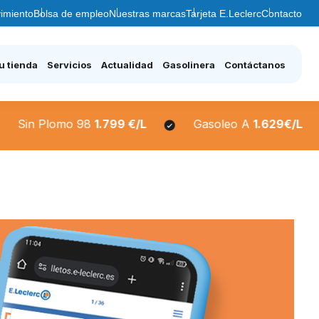
imiento
Bolsa de empleo
Nuestras marcas
Tarjeta E.Leclerc
Contacto
u tienda
Servicios
Actualidad
Gasolinera
Contáctanos
n Plomo 98
1.799 €/L
Gasoleo A
1.629€/L