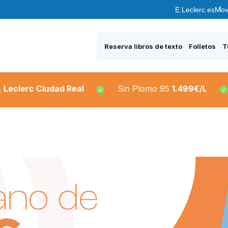
E.Leclerc.es
Mov
Reserva libros de texto
Folletos
T
erc Ciudad Real
Sin Plomo 95
1.499€/L
Si