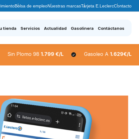
imiento
Bolsa de empleo
Nuestras marcas
Tarjeta E.Leclerc
Contacto
u tienda
Servicios
Actualidad
Gasolinera
Contáctanos
n Plomo 98
1.799 €/L
Gasoleo A
1.629€/L