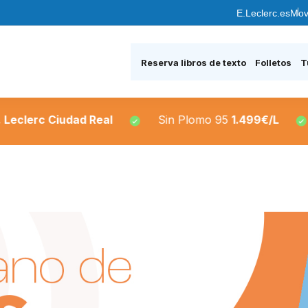
E.Leclerc.es
Mov
Reserva libros de texto
Folletos
T
erc Ciudad Real
Sin Plomo 95
1.499€/L
Si