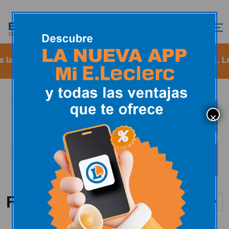
 bienvenida
De 09:00 a 22:00
Gasolinera E. Lecle
Folletos y catálogos
Ver todos